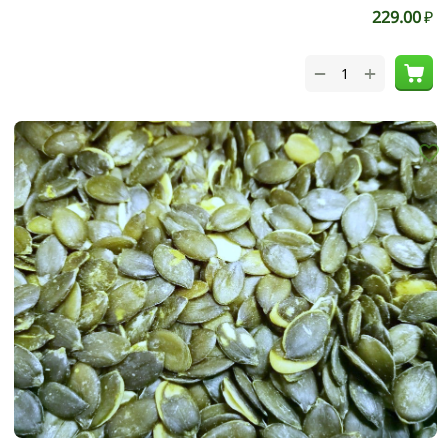
229.00
₽
+
−