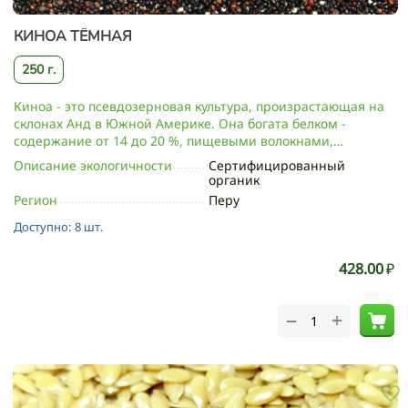
КИНОА ТЁМНАЯ
250 г.
Киноа - это псевдозерновая культура, произрастающая на
склонах Анд в Южной Америке. Она богата белком -
содержание от 14 до 20 %, пищевыми волокнами,
аминокислотами, клетчаткой, фолиевой кислотой.
Описание экологичности
Сертифицированный
Содержит большое количество витаминов: A, B1, B2, B3,
органик
B5, B6, B9, C, E, а также микроэлементов и минералов:
Регион
Перу
железо, калий, кальций, магний, марганец, медь, натрий,
Доступно:
8 шт.
селен, фосфор, цинк. Киноа не содержит глютен и
холестерин. Киноа усваивается человеческим организмом
практически полностью, а содержащаяся в ней
428.00
₽
аминокислота - лизин, способствует улучшению усвоения
кальция.
+
−