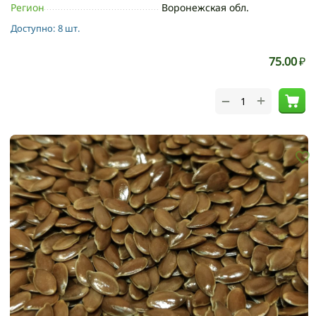
Регион
Воронежская обл.
Доступно:
8 шт.
75.00
₽
+
−