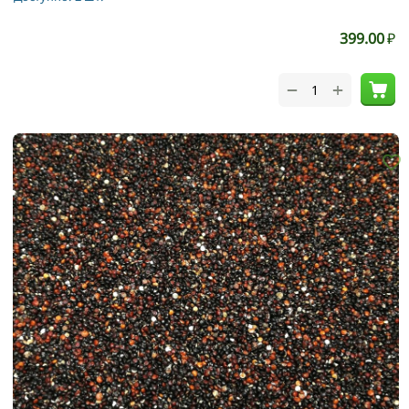
холестерин. Киноа усваивается человеческим организмом
практически полностью, а содержащаяся в ней
399.00
₽
аминокислота - лизин, способствует улучшению усвоения
кальция.
+
−