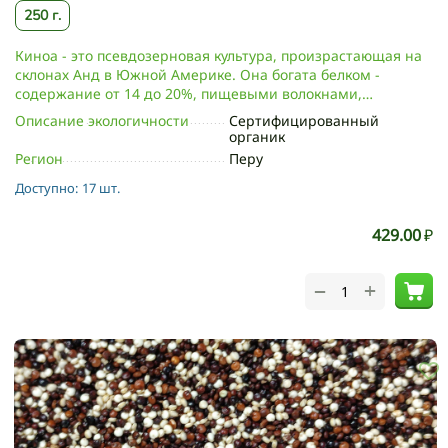
250 г.
Киноа - это псевдозерновая культура, произрастающая на
склонах Анд в Южной Америке. Она богата белком -
содержание от 14 до 20%, пищевыми волокнами,
аминокислотами, клетчаткой, фолиевой кислотой.
Описание экологичности
Сертифицированный
Содержит большое количество витаминов: A, B1, B2, B3,
органик
B5, B6, B9, C, E, а также микроэлементов и минералов:
Регион
Перу
железо, калий, кальций, магний, марганец, медь, натрий,
Доступно:
17 шт.
селен, фосфор, цинк. Киноа не содержит глютен и
холестерин. Киноа усваивается человеческим организмом
практически полностью, а содержащаяся в ней
429.00
₽
аминокислота - лизин, способствует улучшению усвоения
кальция.
+
−